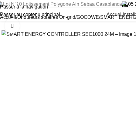
Lot N°10 Lotissement Polygone Ain Sebaa Casablanca
05 
Passer à la navigation
Passer au contenu principal
Accueil
Instal
Accueil
Onduleurs solaires On-grid
GOODWE
SMART ENERG
Cliquez pour agrandir