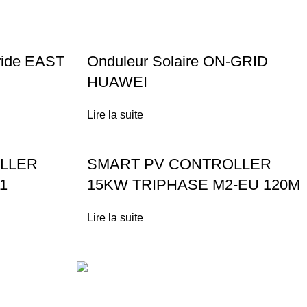
ride EAST
Onduleur Solaire ON-GRID
HUAWEI
Lire la suite
LLER
SMART PV CONTROLLER
1
15KW TRIPHASE M2-EU 120M
Lire la suite
Técas
Energie Solaire
Lot N°10 Lotissement Polygone Route Des