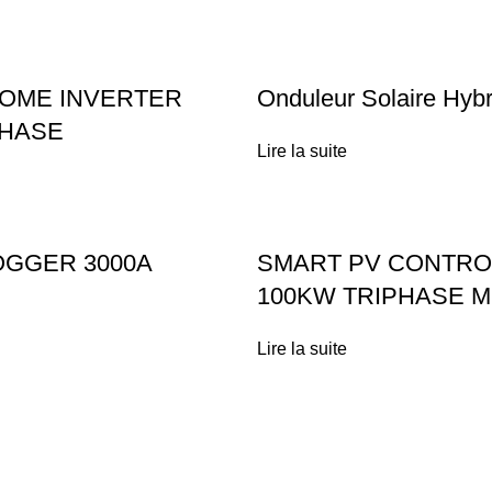
HOME INVERTER
Onduleur Solaire Hyb
PHASE
Lire la suite
OGGER 3000A
SMART PV CONTRO
100KW TRIPHASE M
Lire la suite
Liens utiles
Installation Solaire
Técas Energie Solaire
Maison & Villa