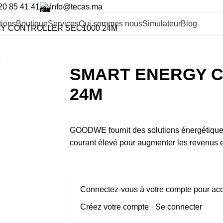
20 85 41 41
Info@tecas.ma
ltions
Boutique
Services
Qui sommes nous
Simulateur
Blog
Y CONTROLLER SEC1000 24M
SMART ENERGY C
24M
GOODWE fournit des solutions énergétiques
courant élevé pour augmenter les revenus et
Connectez-vous à votre compte pour acc
Créez votre compte
·
Se connecter