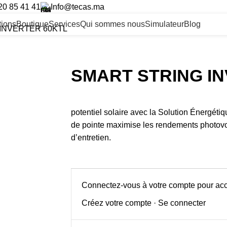
20 85 41 41
Info@tecas.ma
ltions
Boutique
Services
Qui sommes nous
Simulateur
Blog
INVERTER 60KTL
SMART STRING I
potentiel solaire avec la Solution Énergé
de pointe maximise les rendements photovolt
d’entretien.
Connectez-vous à votre compte pour acc
Créez votre compte
·
Se connecter