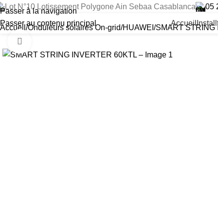
Lot N°10 Lotissement Polygone Ain Sebaa Casablanca
05 
Passer à la navigation
Passer au contenu principal
Accueil
Instal
Accueil
Onduleurs solaires On-grid
HUAWEI
SMART STRING 
Cliquez pour agrandir