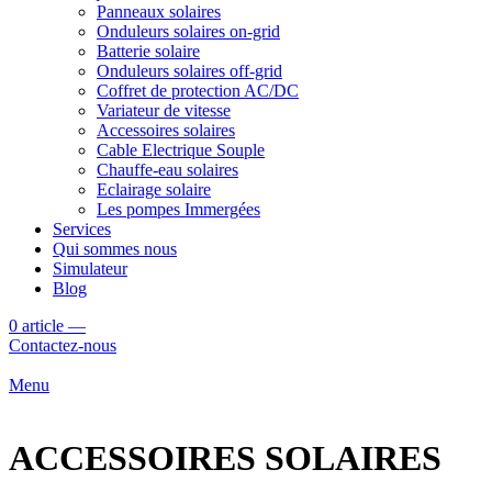
Panneaux solaires
Onduleurs solaires on-grid
Batterie solaire
Onduleurs solaires off-grid
Coffret de protection AC/DC
Variateur de vitesse
Accessoires solaires
Cable Electrique Souple
Chauffe-eau solaires
Eclairage solaire
Les pompes Immergées
Services
Qui sommes nous
Simulateur
Blog
0
article
—
Contactez-nous
Menu
ACCESSOIRES SOLAIRES