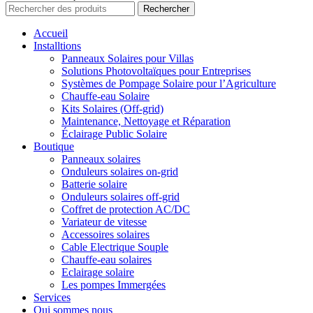
Rechercher
Accueil
Installtions
Panneaux Solaires pour Villas
Solutions Photovoltaïques pour Entreprises
Systèmes de Pompage Solaire pour l’Agriculture
Chauffe-eau Solaire
Kits Solaires (Off-grid)
Maintenance, Nettoyage et Réparation
Éclairage Public Solaire
Boutique
Panneaux solaires
Onduleurs solaires on-grid
Batterie solaire
Onduleurs solaires off-grid
Coffret de protection AC/DC
Variateur de vitesse
Accessoires solaires
Cable Electrique Souple
Chauffe-eau solaires
Eclairage solaire
Les pompes Immergées
Services
Qui sommes nous