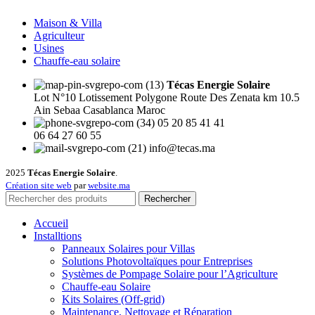
Maison & Villa
Agriculteur
Usines
Chauffe-eau solaire
Técas Energie Solaire
Lot N°10 Lotissement Polygone Route Des Zenata km 10.5
Ain Sebaa Casablanca Maroc
05 20 85 41 41
06 64 27 60 55
info@tecas.ma
2025
Técas Energie Solaire
.
Création site web
par
website.ma
Rechercher
Accueil
Installtions
Panneaux Solaires pour Villas
Solutions Photovoltaïques pour Entreprises
Systèmes de Pompage Solaire pour l’Agriculture
Chauffe-eau Solaire
Kits Solaires (Off-grid)
Maintenance, Nettoyage et Réparation