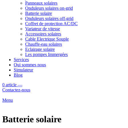
Panneaux solaires
Onduleurs solaires on-grid
Batterie solaire
Onduleurs solaires off-grid
Coffret de protection AC/DC
Variateur de vitesse
Accessoires solaires
Cable Electrique Souple
Chauffe-eau solaires
Eclairage solaire
Les pompes Immergées
Services
Qui sommes nous
Simulateur
Blog
0
article
—
Contactez-nous
Menu
Batterie solaire