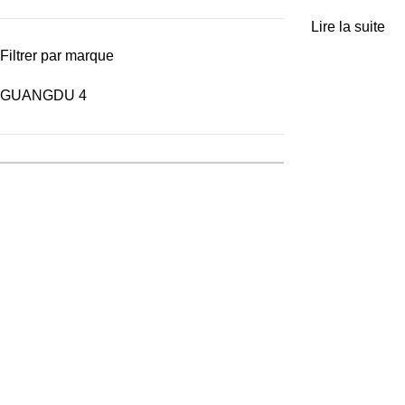
Lire la suite
Filtrer par marque
GUANGDU
4
Achetez vos équipements solaires en ligne ou profitez d'une
installation clé-en-main par nos experts.