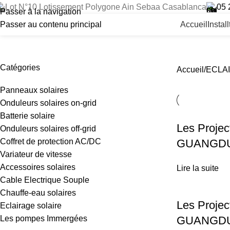
Lot N°10 Lotissement Polygone Ain Sebaa Casablanca
05 
Passer à la navigation
Passer au contenu principal
Accueil
Instal
Catégories
Accueil
ECLA
Panneaux solaires
Onduleurs solaires on-grid
Batterie solaire
Les Projec
Onduleurs solaires off-grid
Coffret de protection AC/DC
GUANGDU
Variateur de vitesse
Accessoires solaires
Lire la suite
Cable Electrique Souple
Chauffe-eau solaires
Les Projec
Eclairage solaire
Les pompes Immergées
GUANGDU