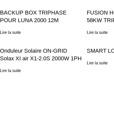
BACKUP BOX TRIPHASE
FUSION 
POUR LUNA 2000 12M
58KW TR
Lire la suite
Lire la suite
Onduleur Solaire ON-GRID
SMART L
Solax XI air X1-2.0S 2000W 1PH
Lire la suite
Lire la suite
Achetez vos équipements solaires en ligne ou profitez d'une
installation clé-en-main par nos experts.