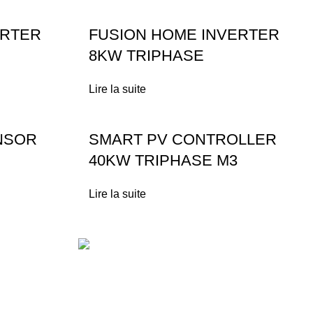
ERTER
FUSION HOME INVERTER
8KW TRIPHASE
Lire la suite
NSOR
SMART PV CONTROLLER
40KW TRIPHASE M3
Lire la suite
Técas
Energie Solaire
Lot N°10 Lotissement Polygone Route Des
Zenata km 10.5 Ain Sebaa Casablanca