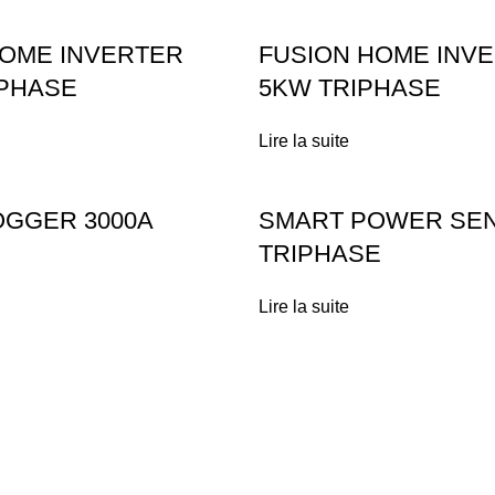
HOME INVERTER
FUSION HOME INV
IPHASE
5KW TRIPHASE
Lire la suite
OGGER 3000A
SMART POWER SE
TRIPHASE
Lire la suite
Liens utiles
Installation Solaire
Técas Energie Solaire
Maison & Villa
Services solaires
Agriculteur