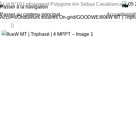
Lot N°10 Lotissement Polygone Ain Sebaa Casablanca
05 
Passer à la navigation
Passer au contenu principal
Accueil
Instal
Accueil
Onduleurs solaires On-grid
GOODWE
80kW MT | Triph
Cliquez pour agrandir