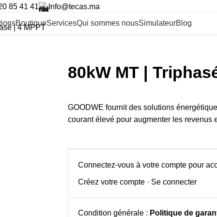
20 85 41 41
Info@tecas.ma
ltions
Boutique
Services
Qui sommes nous
Simulateur
Blog
asé | 4 MPPT
80kW MT | Triphas
GOODWE fournit des solutions énergétiques
courant élevé pour augmenter les revenus et
Connectez-vous à votre compte pour acc
Créez votre compte
·
Se connecter
Condition générale :
Politique de garant