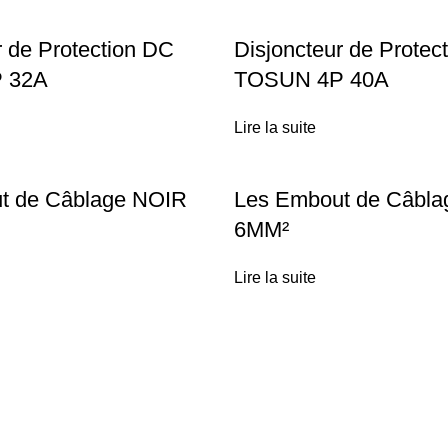
r de Protection DC
Disjoncteur de Protec
 32A
TOSUN 4P 40A
Lire la suite
t de Câblage NOIR
Les Embout de Câbl
6MM²
Lire la suite
Liens utiles
Installation Solaire
Técas Energie Solaire
Maison & Villa