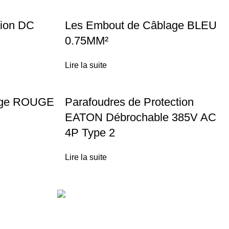
tion DC
Les Embout de Câblage BLEU
0.75MM²
Lire la suite
age ROUGE
Parafoudres de Protection
EATON Débrochable 385V AC
4P Type 2
Lire la suite
Técas
Energie Solaire
Lot N°10 Lotissement Polygone Route Des