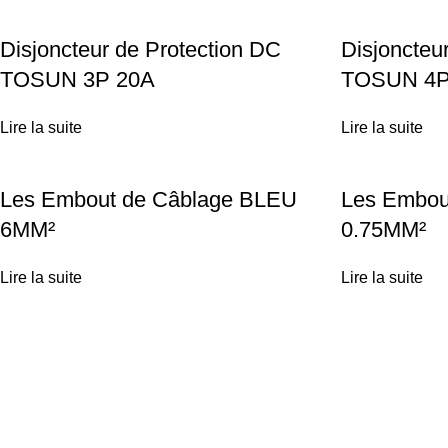
Disjoncteur de Protection DC
Disjoncteu
TOSUN 3P 20A
TOSUN 4P
Lire la suite
Lire la suite
Les Embout de Câblage BLEU
Les Embou
6MM²
0.75MM²
Lire la suite
Lire la suite
Achetez vos équipements solaires en ligne ou profitez d'une