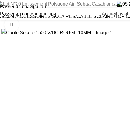
Lot N°10 Lotissement Polygone Ain Sebaa Casablanca
05 
Passer à la navigation
Passer au contenu principal
Accueil
Instal
Accueil
ACCESSOIRES SOLAIRES
CABLE SOLAIRE
TOP C
Cliquez pour agrandir