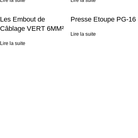
Lire la suite
Lire la suite
Les Embout de
Presse Etoupe PG-16
Câblage VERT 6MM²
Lire la suite
Lire la suite
Achetez vos équipements solaires en ligne ou profitez d'une
installation clé-en-main par nos experts.
Liens utiles
Técas Energie Solaire