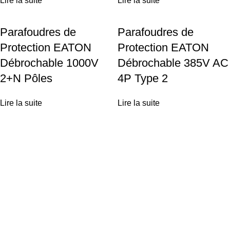
Lire la suite
Lire la suite
Parafoudres de
Parafoudres de
Protection EATON
Protection EATON
Débrochable 1000V
Débrochable 385V AC
2+N Pôles
4P Type 2
Lire la suite
Lire la suite
Achetez vos équipements solaires en ligne ou profitez d'une
installation clé-en-main par nos experts.
Liens utiles