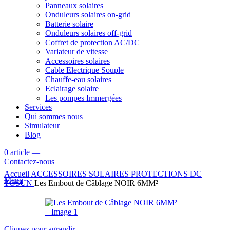
Panneaux solaires
Onduleurs solaires on-grid
Batterie solaire
Onduleurs solaires off-grid
Coffret de protection AC/DC
Variateur de vitesse
Accessoires solaires
Cable Electrique Souple
Chauffe-eau solaires
Eclairage solaire
Les pompes Immergées
Services
Qui sommes nous
Simulateur
Blog
0
article
—
Contactez-nous
Accueil
ACCESSOIRES SOLAIRES
PROTECTIONS DC
Menu
TOSUN
Les Embout de Câblage NOIR 6MM²
Cliquez pour agrandir