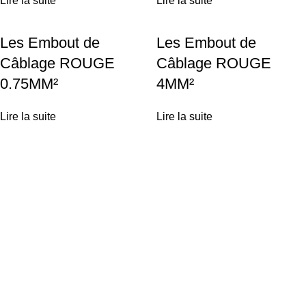
Lire la suite
Lire la suite
Les Embout de
Les Embout de
Câblage ROUGE
Câblage ROUGE
0.75MM²
4MM²
Lire la suite
Lire la suite
Achetez vos équipements solaires en ligne ou profitez d'une
installation clé-en-main par nos experts.
Liens utiles