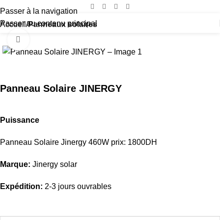
Passer à la navigation
Passer au contenu principal
Accueil
Panneaux solaires
Cliquez pour agrandir
Panneau Solaire JINERGY
Puissance
Panneau Solaire Jinergy 460W prix: 1800DH
Marque:
Jinergy solar
Expédition:
2-3 jours ouvrables