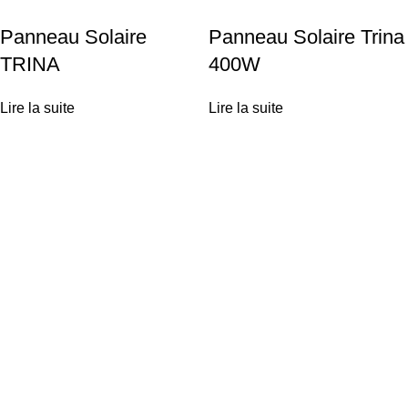
Panneau Solaire
Panneau Solaire Trina
TRINA
400W
Lire la suite
Lire la suite
Achetez vos équipements solaires en ligne ou profitez d'une
installation clé-en-main par nos experts.
Liens utiles
Técas Energie Solaire
Services solaires