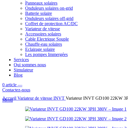
Panneaux solaires
Onduleurs solaires on-grid
Batterie solaire
Onduleurs solaires off-grid
Coffret de protection AC/DC
Variateur de vitesse
Accessoires solaires
Cable Electrique Souple
Chauffe-eau solaires
Eclairage solaire
Les pompes Immergées
Services
Qui sommes nous
Simulateur
Blog
0
article
—
Contactez-nous
Accueil
Variateur de vitesse
INVT
Variateur INVT GD100 22KW 3
Menu