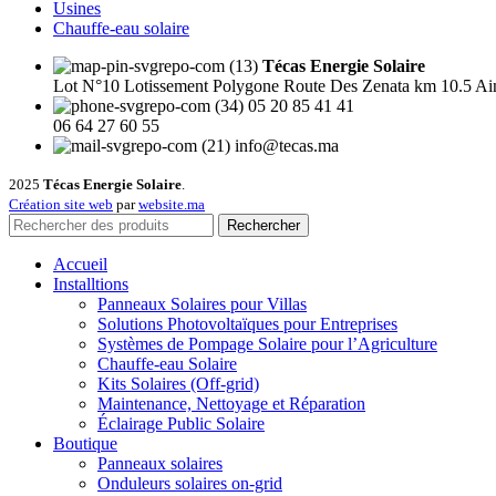
Usines
Chauffe-eau solaire
Técas Energie Solaire
Lot N°10 Lotissement Polygone Route Des Zenata km 10.5 Ai
05 20 85 41 41
06 64 27 60 55
info@tecas.ma
2025
Técas Energie Solaire
.
Création site web
par
website.ma
Rechercher
Accueil
Installtions
Panneaux Solaires pour Villas
Solutions Photovoltaïques pour Entreprises
Systèmes de Pompage Solaire pour l’Agriculture
Chauffe-eau Solaire
Kits Solaires (Off-grid)
Maintenance, Nettoyage et Réparation
Éclairage Public Solaire
Boutique
Panneaux solaires
Onduleurs solaires on-grid