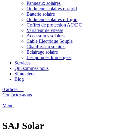
Panneaux solaires
Onduleurs solaires on-grid
Batterie solaire
Onduleurs solaires off-grid
Coffret de protection AC/DC
Variateur de vitesse
Accessoires solaires
Cable Electrique Souple
Chauffe-eau solaires
Eclairage solaire
Les pompes Immergées
Services
Qui sommes nous
Simulateur
Blog
0
article
—
Contactez-nous
Menu
SAJ Solar