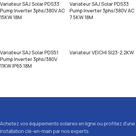
Variateur SAJ Solar PDS33
Variateur SAJ Solar PDS33
Pump Inverter 3phs/380V AC
Pump Inverter 3phs/380V AC
15KW 18M
7.5KW 18M
LIRE LA SUITE
LIRE LA SUITE
Variateur SAJ Solar PDS51
Variateur VEICHI SI23-2.2KW
Pump Inverter 3phs/380V
11KW IP65 18M
LIRE LA SUITE
LIRE LA SUITE
Achetez vos équipements solaires en ligne ou profitez d'une
installation clé-en-main par nos experts.