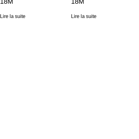
18M
18M
Lire la suite
Lire la suite
Achetez vos équipements solaires en ligne ou profitez d'une
installation clé-en-main par nos experts.
Liens utiles
Técas Energie Solaire
Services solaires
Boutique d’énergie solaire
Simulateur
Contact