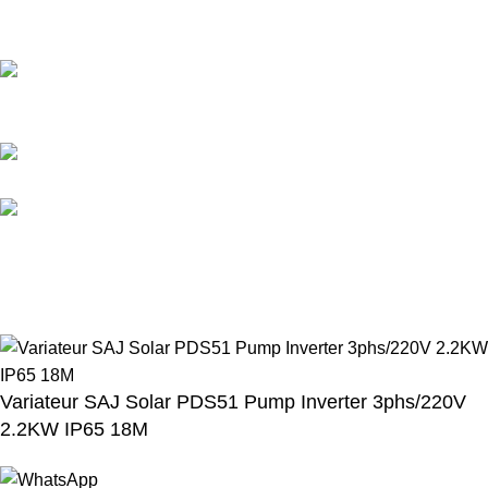
Chauffe-eau solaire
Técas Energie Solaire
Lot N°10 Lotissement Polygone Route Des Zenata km 10.5 Ain
Sebaa Casablanca Maroc
05 20 85 41 41
06 64 27 60 55
info@tecas.ma
2025
Técas Energie Solaire
.
Création site web
par
website.ma
Variateur SAJ Solar PDS51 Pump Inverter 3phs/220V
2.2KW IP65 18M