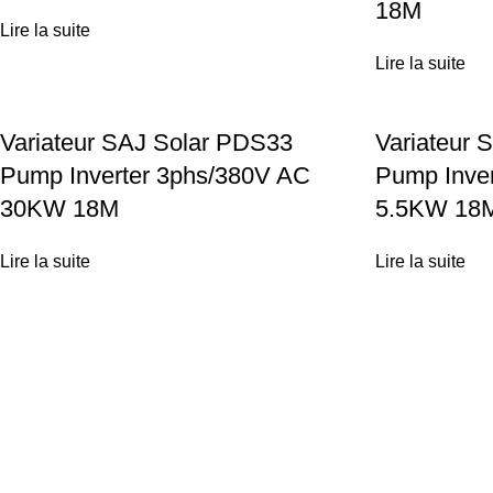
18M
Lire la suite
Lire la suite
Variateur SAJ Solar PDS33
Variateur 
Pump Inverter 3phs/380V AC
Pump Inve
30KW 18M
5.5KW 18
Lire la suite
Lire la suite
Achetez vos équipements solaires en ligne ou profitez d'une
installation clé-en-main par nos experts.