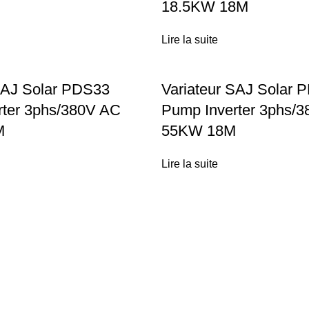
18.5KW 18M
Lire la suite
SAJ Solar PDS33
Variateur SAJ Solar 
rter 3phs/380V AC
Pump Inverter 3phs/
M
55KW 18M
Lire la suite
Liens utiles
Installation Solaire
Técas Energie Solaire
Maison & Villa
Services solaires
Agriculteur
Boutique d’énergie solaire
Usines
Simulateur
Chauffe-eau solaire