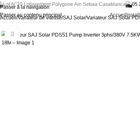
Lot N°10 Lotissement Polygone Ain Sebaa Casablanca
05 
Passer à la navigation
Passer au contenu principal
Accueil
Instal
Accueil
Variateur de vitesse
SAJ Solar
Variateur SAJ Solar P
Cliquez pour agrandir