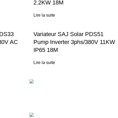
2.2KW 18M
Lire la suite
PDS33
Variateur SAJ Solar PDS51
380V AC
Pump Inverter 3phs/380V 11KW
IP65 18M
Lire la suite
Técas
Energie Solaire
Lot N°10 Lotissement Polygone Route Des
Zenata km 10.5 Ain Sebaa Casablanca
Maroc
05 20 85 41 41