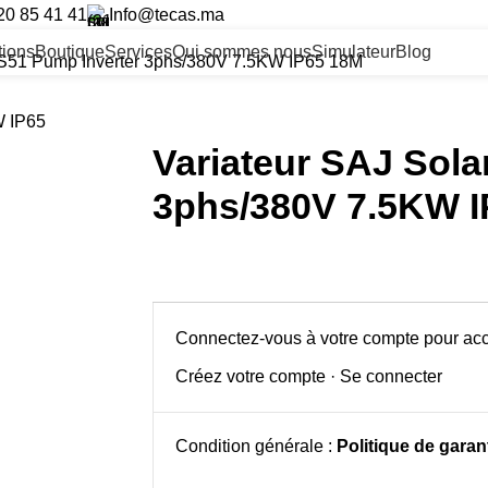
20 85 41 41
Info@tecas.ma
ltions
Boutique
Services
Qui sommes nous
Simulateur
Blog
DS51 Pump Inverter 3phs/380V 7.5KW IP65 18M
Variateur SAJ Sol
3phs/380V 7.5KW 
Connectez-vous à votre compte pour acc
Créez votre compte
·
Se connecter
Condition générale :
Politique de garant